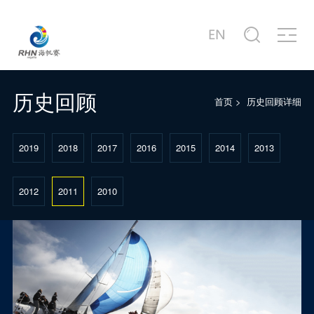
关于赛事
商务合作
新闻中心
赛事图片
赛事视频
服务中心
站点信息
赛事公告
合作商家介绍
赛事新闻
赛事精选
赛事专题片
城市介绍
公司简介
赛事概况
合作概况
行业动态
主题活动
赛事宣传片
港口介绍
发展历程
历史回顾
首页
>
历史回顾详细
赛事日程
十周年·卓舰
徐莉佳带你回味历届海帆赛
场地示意图
联系我们
2019
2018
2017
2016
2015
2014
2013
2012
2011
2010