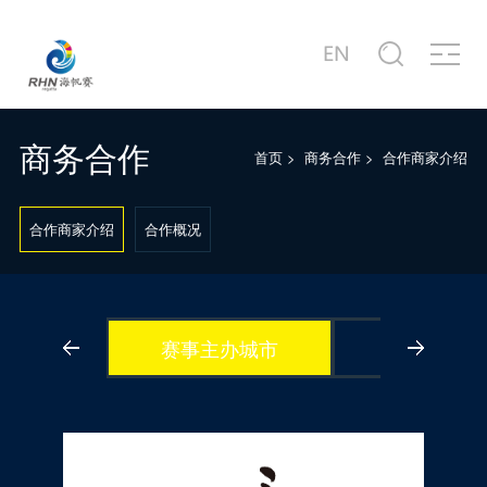
关于赛事
商务合作
新闻中心
赛事图片
赛事视频
服务中心
站点信息
赛事公告
合作商家介绍
赛事新闻
赛事精选
赛事专题片
城市介绍
公司简介
赛事概况
合作概况
行业动态
主题活动
赛事宣传片
港口介绍
发展历程
商务合作
首页
>
商务合作
>
合作商家介绍
赛事日程
十周年·卓舰
徐莉佳带你回味历届海帆赛
场地示意图
联系我们
合作商家介绍
合作概况
赛事主办城市
合作伙伴
1
2
3
4
5