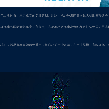
出版体育厅主导成立的专业策划、组织、承办环海南岛国际大帆船赛等各类
海南岛国际大帆船赛，高起点、高标准将环海南岛大帆船赛打造为国内最具
心，以品牌赛事运营为重点，整合相关产业资源，在企业规模、市场开拓、