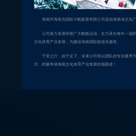
海南环海南岛国际大帆船赛有限公司是由海南省文化广电
公司致力发展和推广大帆船运动，全力承办每年一届的环
文化体育产业发展，为建设海南国际旅游岛服务。
千里之行，始于足下。未来公司将以团队的专业素养为核
式，积极争做海南文化体育产业发展的领跑者！