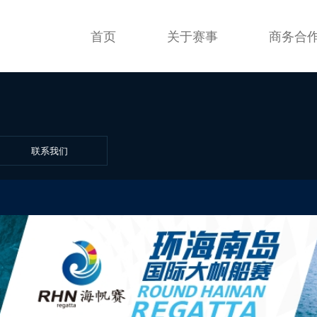
首页
关于赛事
商务合
联系我们