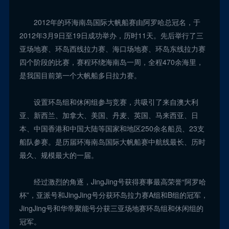
2012年的环海南岛国际大帆船赛由阿罗哈总冠名，于
2012年3月9日至19日成功举办，历时11天。先后举行了三
亚场地赛、环岛西线拉力赛、海口场地赛、环岛东线拉力赛
四个阶段的比赛，赛程环绕海南岛一周，全程470余海里，
是我国目前第一个大帆船多日拉力赛。
设置环岛组和休闲组参与竞赛，共吸引了来自澳大利
亚、新西兰、加拿大、美国、丹麦、英国、马来西亚、日
本、中国香港和中国大陆等国家和地区250余名船员、23支
船队参赛。是历届环海南岛国际大帆船赛中航线最长、历时
最久、规模最大的一届。
经过激烈的角逐，JingJing号获得赛事最高荣誉“阿罗哈
杯”，亚派号和JingJing号分获环岛拉力赛A组和B组的冠军，
JingJing号和华帝聚能号分获三亚场地赛环岛组和休闲组的
冠军。