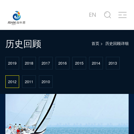
关于赛事
商务合作
新闻中心
赛事图片
赛事视频
服务中心
站点信息
赛事公告
合作商家介绍
赛事新闻
赛事精选
赛事专题片
城市介绍
公司简介
赛事概况
合作概况
行业动态
主题活动
赛事宣传片
港口介绍
发展历程
历史回顾
首页
>
历史回顾详细
赛事日程
十周年·卓舰
徐莉佳带你回味历届海帆赛
场地示意图
联系我们
2019
2018
2017
2016
2015
2014
2013
2012
2011
2010