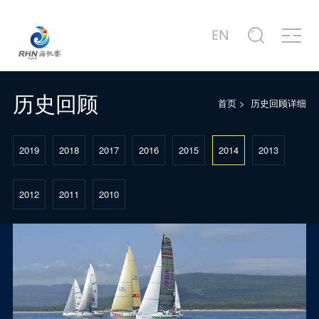
关于赛事
商务合作
新闻中心
赛事图片
赛事视频
服务中心
站点信息
赛事公告
合作商家介绍
赛事新闻
赛事精选
赛事专题片
城市介绍
公司简介
赛事概况
合作概况
行业动态
主题活动
赛事宣传片
港口介绍
发展历程
历史回顾
首页
>
历史回顾详细
赛事日程
十周年·卓舰
徐莉佳带你回味历届海帆赛
场地示意图
联系我们
2019
2018
2017
2016
2015
2014
2013
2012
2011
2010