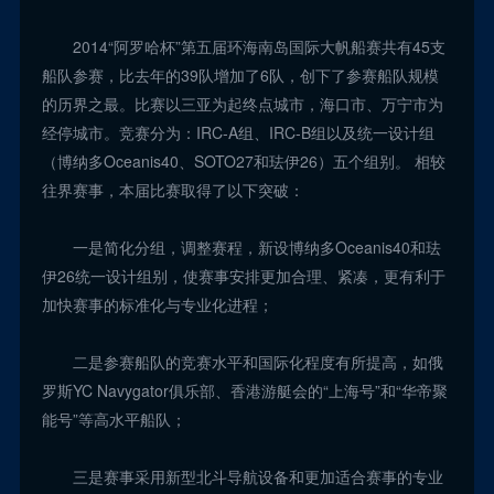
2014“阿罗哈杯”第五届环海南岛国际大帆船赛共有45支
船队参赛，比去年的39队增加了6队，创下了参赛船队规模
的历界之最。比赛以三亚为起终点城市，海口市、万宁市为
经停城市。竞赛分为：IRC-A组、IRC-B组以及统一设计组
（博纳多Oceanis40、SOTO27和珐伊26）五个组别。 相较
往界赛事，本届比赛取得了以下突破：
一是简化分组，调整赛程，新设博纳多Oceanis40和珐
伊26统一设计组别，使赛事安排更加合理、紧凑，更有利于
加快赛事的标准化与专业化进程；
二是参赛船队的竞赛水平和国际化程度有所提高，如俄
罗斯YC Navygator俱乐部、香港游艇会的“上海号”和“华帝聚
能号”等高水平船队；
三是赛事采用新型北斗导航设备和更加适合赛事的专业