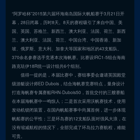
“阿罗哈杯”2015第六届环海南岛国际大帆船赛于3月21日开
幕，28日闭幕，历时8天。8天的赛程吸引了来自中国、美
国、英国、苏格兰、新西兰、澳大利亚、法国、荷兰、新西
兰、澳大利亚、法国、荷兰、中国台湾、中国香港、新加
坡、俄罗斯、意大利、加拿大等国家和地区的43支船队、
370余名参赛选手竞逐本次海帆赛。比赛设IRC1-5组合海南
路克珐伊18R统一设计组共6个组别。
值得一提的是，本届比赛中，赛组事委会邀请英国殿堂
级游艇设计师ED Dubois，结合海帆赛竞赛特点，量身设计
打造海帆赛专属赛船RHN-Dubois50，首批交付的三艘赛船
在本届海帆赛中一鸣惊人；二是首次采用沃帆赛技术，使用
发动机锁闭装置，在国内帆船赛事中尚属首例，进一步体现
帆船赛的公平性；三是环岛赛的12支船队面对强风大浪，在
没有缩减航程的情况下，全部完成了环岛拉力赛航程，难能
可贵。