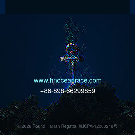
www.hnoceanrace.com
+86-898-66299859
©
2026 Round Hainan Regatta.
琼ICP备12000248号