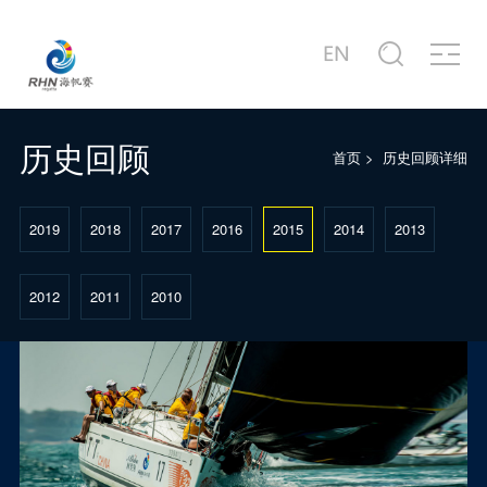
关于赛事
商务合作
新闻中心
赛事图片
赛事视频
服务中心
站点信息
赛事公告
合作商家介绍
赛事新闻
赛事精选
赛事专题片
城市介绍
公司简介
赛事概况
合作概况
行业动态
主题活动
赛事宣传片
港口介绍
发展历程
历史回顾
首页
>
历史回顾详细
赛事日程
十周年·卓舰
徐莉佳带你回味历届海帆赛
场地示意图
联系我们
2019
2018
2017
2016
2015
2014
2013
2012
2011
2010