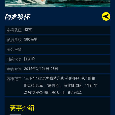
阿罗哈杯
43支
参赛队伍
580海里
航行路线
专题报道
阿罗哈
独家冠名
2015年3月21日-28日
举办时间
“三亚号”和“老男孩梦之队”分别夺得IRC1组和
赛事冠军
IRC2组冠军，“曦冉号”、海航帆船队、“半山半
岛号”则分别摘得IRC3、4、5组冠军。
赛事介绍