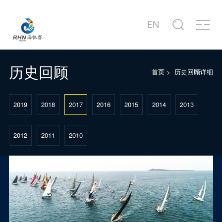
关于赛事
商务合作
新闻中心
赛事图片
赛事视频
服务中心
站点信息
赛事公告
合作商家介绍
赛事新闻
赛事精选
赛事专题片
城市介绍
公司简介
赛事概况
合作概况
行业动态
主题活动
赛事宣传片
港口介绍
发展历程
历史回顾
首页
>
历史回顾详细
赛事日程
十周年·卓舰
徐莉佳带你回味历届海帆赛
场地示意图
联系我们
2019
2018
2017
2016
2015
2014
2013
2012
2011
2010