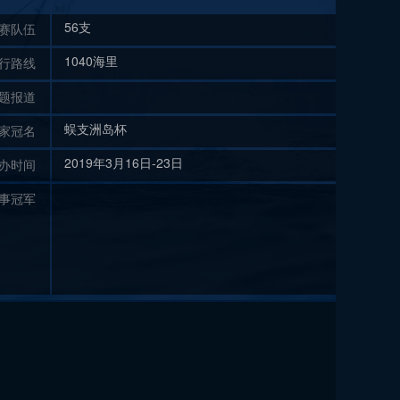
56支
赛队伍
1040海里
行路线
题报道
蜈支洲岛杯
家冠名
2019年3月16日-23日
办时间
事冠军