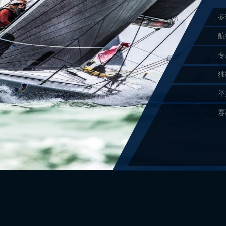
参
航
专
独
举
赛