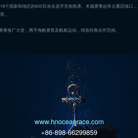
自18个国家和地区的600百余名选手竞相角逐。本届赛事起终点重回海
海里。
赛事推广大使，携手海帆赛普及帆船运动，缔造经典合作范例。
www.hnoceanrace.com
+86-898-66299859