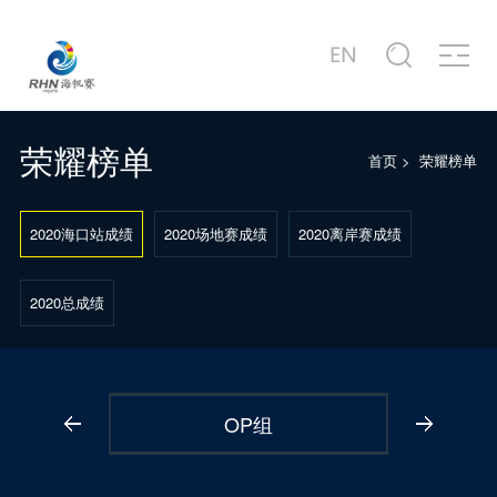
关于赛事
商务合作
新闻中心
赛事图片
赛事视频
服务中心
站点信息
赛事公告
合作商家介绍
赛事新闻
赛事精选
赛事专题片
城市介绍
公司简介
赛事概况
合作概况
行业动态
主题活动
赛事宣传片
港口介绍
发展历程
荣耀榜单
首页
>
荣耀榜单
赛事日程
十周年·卓舰
徐莉佳带你回味历届海帆赛
场地示意图
联系我们
2020海口站成绩
2020场地赛成绩
2020离岸赛成绩
2020总成绩
OP组
H
1
2
3