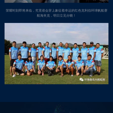
荣耀时刻即将来临，究竟谁会穿上象征着幸运的红色克利伯环球帆船赛
航海夹克，明日立见分晓！