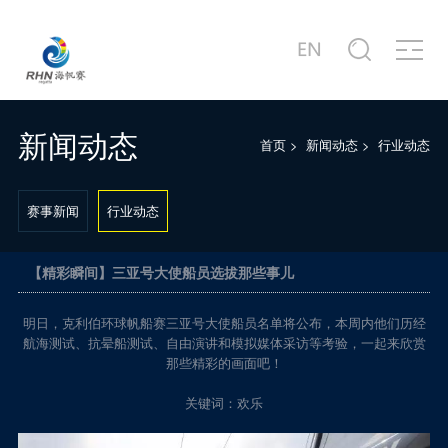
关于赛事
商务合作
新闻中心
赛事图片
赛事视频
服务中心
站点信息
赛事公告
合作商家介绍
赛事新闻
赛事精选
赛事专题片
城市介绍
公司简介
赛事概况
合作概况
行业动态
主题活动
赛事宣传片
港口介绍
发展历程
新闻动态
首页
>
新闻动态
>
行业动态
赛事日程
十周年·卓舰
徐莉佳带你回味历届海帆赛
场地示意图
联系我们
赛事新闻
行业动态
【精彩瞬间】三亚号大使船员选拔那些事儿
明日，克利伯环球帆船赛三亚号大使船员名单将公布，本周内他们历经
航海测试、抗晕船测试、自由演讲和模拟媒体采访等考验，一起来欣赏
那些精彩的画面吧！
关键词：欢乐