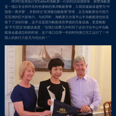
RORC首席执行官Eddie对海帆赛一行的到访深感荣幸，称赞海帆赛
是一项以专业和环岛特色著称的离岸帆船赛事，久闻其被媒体盛赞为“中
国第一离岸赛”，并获得过“亚洲最佳帆船赛”荣誉，足见海帆赛在中国乃
至亚洲的巨大影响力。与此同时，海帆赛主办港半山半岛帆船港也给其
留下了深刻印象，这不仅是因为帆船港世界级的完备设施，更是帆船
港“不可思议”的建设速度，“当我们花费几年时间了还在讨论半山半岛帆
船港会建成怎样的时候，这个港口仅用一年的时间便已完工运行了！中
国人的执行力是无与伦比的！”