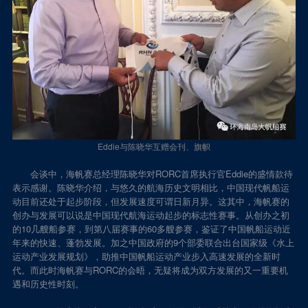
Eddie与陈晓华互赠会刊、旗帜
会谈中，海帆赛总经理陈晓华对RORC首席执行官Eddie的盛情款待
表示感谢。陈晓华介绍，与悠久的航海历史文明相比，中国现代帆船运
动目前还处于起步阶段，但发展速度可谓日新月异。这其中，海帆赛的
创办与发展可以说是中国现代航海运动起步的标志性赛事。从创办之初
的10几艘船参赛，到第八届赛事的60多艘参赛，鉴证了中国帆船运动近
年来的快速、蓬勃发展。加之中国政府的9个部委联合出台国家级《水上
运动产业发展规划》，助推中国帆船运动产业步入高速发展的全新时
代。而此时海帆赛与RORC的会晤，无疑将成为双方发展的又一重要机
遇和历史性时刻。