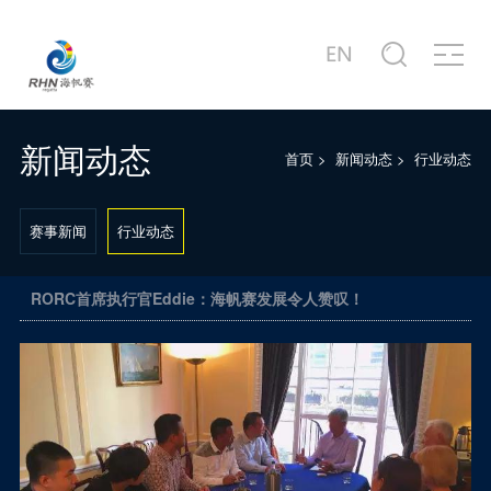
关于赛事
商务合作
新闻中心
赛事图片
赛事视频
服务中心
站点信息
赛事公告
合作商家介绍
赛事新闻
赛事精选
赛事专题片
城市介绍
公司简介
赛事概况
合作概况
行业动态
主题活动
赛事宣传片
港口介绍
发展历程
新闻动态
首页
>
新闻动态
>
行业动态
赛事日程
十周年·卓舰
徐莉佳带你回味历届海帆赛
场地示意图
联系我们
赛事新闻
行业动态
RORC首席执行官Eddie：海帆赛发展令人赞叹！