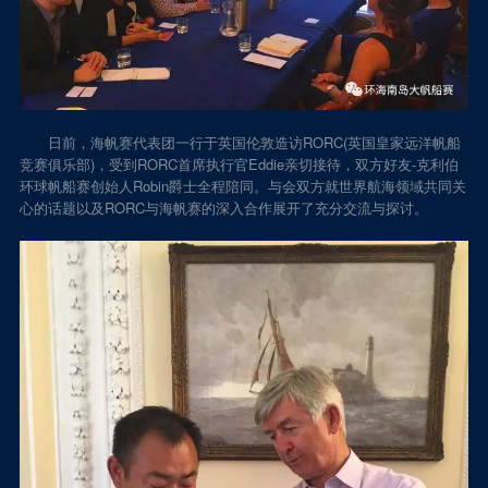
日前，海帆赛代表团一行于英国伦敦造访RORC(英国皇家远洋帆船
竞赛俱乐部)，受到RORC首席执行官Eddie亲切接待，双方好友-克利伯
环球帆船赛创始人Robin爵士全程陪同。与会双方就世界航海领域共同关
心的话题以及RORC与海帆赛的深入合作展开了充分交流与探讨。