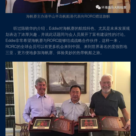
海帆赛主办港半山半岛帆船港代表向RORC赠送旗帜
听过陈晓华的介绍，Eddie对海帆赛的航线特色、尤其是未来发展规
划表达了浓厚兴趣，并就此话题同与会人员展开了富有建设性的讨论。
Eddie非常希望海帆赛与RORC能够结成战略合作伙伴，这样一来，
RORC的全球会员可以有更多机会来到中国、来到世界著名的度假胜地
三亚，更方便地参加海帆赛、体验美妙的热带帆船之旅。