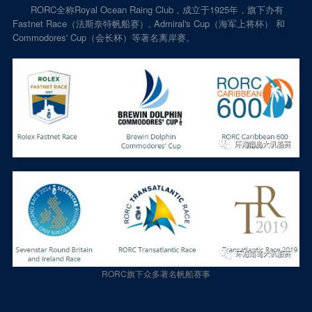
RORC全称Royal Ocean Raing Club，成立于1925年，旗下办有
Fastnet Race（法斯奈特帆船赛）, Admiral's Cup（海军上将杯） 和
Commodores' Cup（会长杯）等著名离岸赛。
RORC旗下众多著名帆船赛事