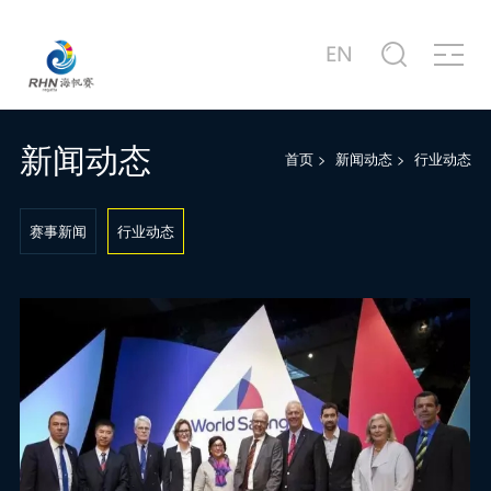
关于赛事
商务合作
新闻中心
赛事图片
赛事视频
服务中心
站点信息
赛事公告
合作商家介绍
赛事新闻
赛事精选
赛事专题片
城市介绍
公司简介
赛事概况
合作概况
行业动态
主题活动
赛事宣传片
港口介绍
发展历程
新闻动态
首页
>
新闻动态
>
行业动态
赛事日程
十周年·卓舰
徐莉佳带你回味历届海帆赛
场地示意图
联系我们
赛事新闻
行业动态