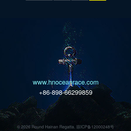
www.hnoceanrace.com
+86-898-66299859
©
2026 Round Hainan Regatta.
琼ICP备12000248号