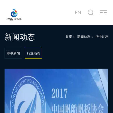
关于赛事
商务合作
新闻中心
赛事图片
赛事视频
服务中心
站点信息
赛事公告
合作商家介绍
赛事新闻
赛事精选
赛事专题片
城市介绍
公司简介
赛事概况
合作概况
行业动态
主题活动
赛事宣传片
港口介绍
发展历程
新闻动态
首页
>
新闻动态
>
行业动态
赛事日程
十周年·卓舰
徐莉佳带你回味历届海帆赛
场地示意图
联系我们
赛事新闻
行业动态