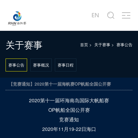
关于赛事
商务合作
新闻中心
赛事图片
赛事视频
服务中心
站点信息
赛事公告
合作商家介绍
赛事新闻
赛事精选
赛事专题片
城市介绍
公司简介
赛事概况
合作概况
行业动态
主题活动
赛事宣传片
港口介绍
发展历程
关于赛事
首页
>
关于赛事
>
赛事公告
赛事日程
十周年·卓舰
徐莉佳带你回味历届海帆赛
场地示意图
联系我们
赛事公告
赛事概况
赛事日程
【竞赛通知】2020第十一届海帆赛OP帆船全国公开赛
2020第十一届环海南岛国际大帆船赛
OP帆船全国公开赛
竞赛通知
2020年11月19-22日海口