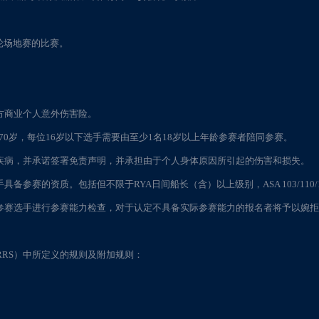
0轮场地赛的比赛。
方商业个人意外伤害险。
70岁，每位16岁以下选手需要由至少1名18岁以上年龄参赛者陪同参赛。
疾病，并承诺签署免责声明，并承担由于个人身体原因所引起的伤害和损失。
参赛的资质。包括但不限于RYA日间船长（含）以上级别，ASA 103/110/
参赛选手进行参赛能力检查，对于认定不具备实际参赛能力的报名者将予以婉
》（RRS）中所定义的规则及附加规则：