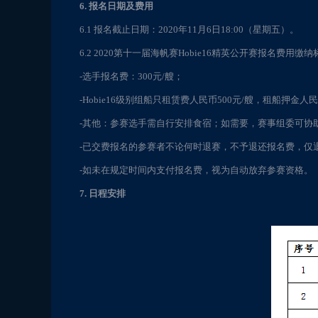
6. 报名日期及费用
6.1 报名截止日期：2020年11月6日18:00（星期五）。
6.2 2020第十一届海帆赛Hobie16精英公开赛报名费用缴
-选手报名费：300元/艘；
-Hobie16级别组船只租赁费人民币500元/艘，租船
-其他：参赛选手需自行安排食宿；如需要，赛事组委可协
-已交费报名的参赛者不论何时退赛，不予退还报名费，仅
-如未在规定时间内支付报名费，视为自动放弃参赛资格。
7. 日程安排