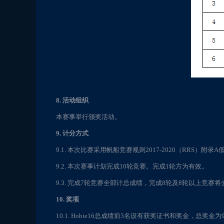
8. 活动组织
本赛事举行颁奖活动。
9. 计分方式
9.1. 本次比赛采用帆船竞赛规则2017-2020（RRS）附录
9.2. 本次赛事计划完成10轮竞赛。完成1轮方为有效。
9.3. 完成7轮竞赛全部计总成绩，完成8轮及8轮以上竞
10. 奖项
10.1. Hobie16总成绩前3名设有获奖证书和奖金，总奖金为