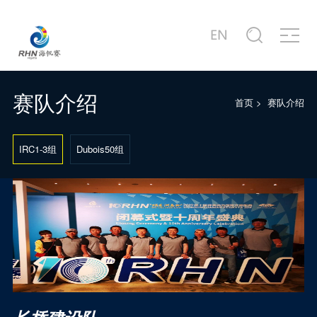
关于赛事
商务合作
新闻中心
赛事图片
赛事视频
服务中心
站点信息
赛事公告
合作商家介绍
赛事新闻
赛事精选
赛事专题片
城市介绍
公司简介
赛事概况
合作概况
行业动态
主题活动
赛事宣传片
港口介绍
发展历程
赛队介绍
首页
>
赛队介绍
赛事日程
十周年·卓舰
徐莉佳带你回味历届海帆赛
场地示意图
联系我们
IRC1-3组
Dubois50组