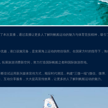
收看了本次直播，通过直播让更多人了解到帆船运动的魅力与体育竞技精神，吸
件优越，港口设施完备，是发展海上运动的绝佳场所。在国家方针的指导下，海
展，拓展旅游消费新空间，努力打造国际帆船之都和国际旅游胜地。
断尝试运用新兴媒体宣传方式，顺应时代潮流，构建“三微一端”(微信、微博、
播、互动分享服务，大大提高宣传效果，让更多的人了解到帆船运动的魅力。