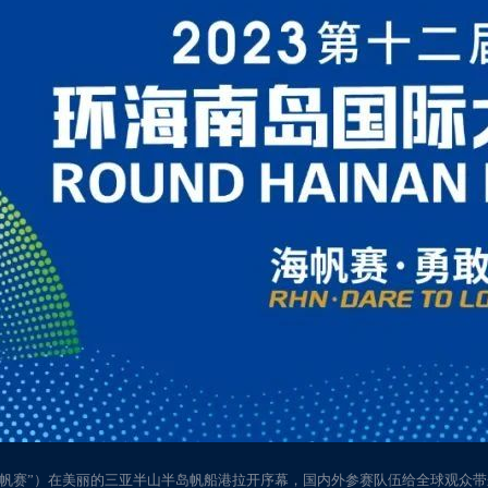
称“海帆赛”）在美丽的三亚半山半岛帆船港拉开序幕，国内外参赛队伍给全球观