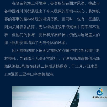
在复杂的海上环境中，参赛船队在面对风浪、挑战与
各种困难时所都展现出了令人敬佩的坚韧与决心，将海帆
赛的赛事的精神体现的淋漓尽致。但同时，也有一些船队
因为关键设备故障，无法继续征战于浪潮当中而不得不退
赛，但他们的参与、竞技和探索精神，仍然为这场盛大的
海上帆船赛事增添了无与伦比的风采。
因为前帆的前下角固定前帆的点螺丝被拉断和航行器
材损耗，导致船只无法正常航行，宁波东钱湖逸帆俱乐部
船队海帆6号船在经过二标后遗憾退赛，于11月27日凌晨
2:30返回三亚半山半岛帆船港。