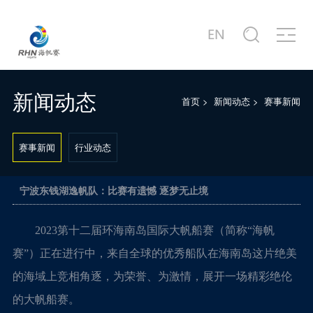
关于赛事
商务合作
新闻中心
赛事图片
赛事视频
服务中心
站点信息
赛事公告
合作商家介绍
赛事新闻
赛事精选
赛事专题片
城市介绍
公司简介
赛事概况
合作概况
行业动态
主题活动
赛事宣传片
港口介绍
发展历程
新闻动态
首页
>
新闻动态
>
赛事新闻
赛事日程
十周年·卓舰
徐莉佳带你回味历届海帆赛
场地示意图
联系我们
赛事新闻
行业动态
宁波东钱湖逸帆队：比赛有遗憾 逐梦无止境
2023第十二届环海南岛国际大帆船赛（简称“海帆
赛”）正在进行中，来自全球的优秀船队在海南岛这片绝美
的海域上竞相角逐，为荣誉、为激情，展开一场精彩绝伦
的大帆船赛。