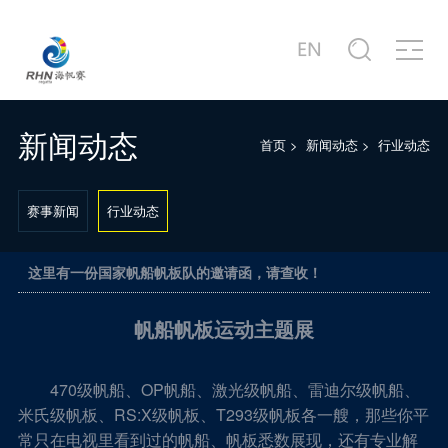
关于赛事
商务合作
新闻中心
赛事图片
赛事视频
服务中心
站点信息
赛事公告
合作商家介绍
赛事新闻
赛事精选
赛事专题片
城市介绍
公司简介
赛事概况
合作概况
行业动态
主题活动
赛事宣传片
港口介绍
发展历程
新闻动态
首页
>
新闻动态
>
行业动态
赛事日程
十周年·卓舰
徐莉佳带你回味历届海帆赛
场地示意图
联系我们
赛事新闻
行业动态
这里有一份国家帆船帆板队的邀请函，请查收！
帆船帆板运动主题展
470级帆船、OP帆船、激光级帆船、雷迪尔级帆船、
米氏级帆板、RS:X级帆板、T293级帆板各一艘，那些你平
常只在电视里看到过的帆船、帆板悉数展现，还有专业解