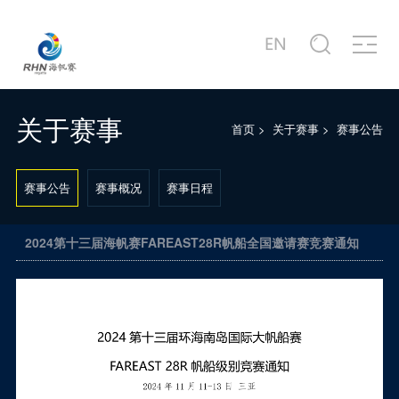
关于赛事
商务合作
新闻中心
赛事图片
赛事视频
服务中心
站点信息
赛事公告
合作商家介绍
赛事新闻
赛事精选
赛事专题片
城市介绍
公司简介
赛事概况
合作概况
行业动态
主题活动
赛事宣传片
港口介绍
发展历程
关于赛事
首页
>
关于赛事
>
赛事公告
赛事日程
十周年·卓舰
徐莉佳带你回味历届海帆赛
场地示意图
联系我们
赛事公告
赛事概况
赛事日程
2024第十三届海帆赛FAREAST28R帆船全国邀请赛竞赛通知