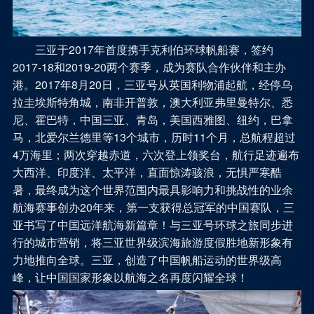
三亚于2017年首度携手克利伯环球帆船赛，签约
2017-18和2019-20两个赛季，成为赛队合作伙伴和主办
港。2017年8月20日，三亚号从英国利物浦起航，经停乌
拉圭埃斯特角城，南非开普敦，澳大利亚弗里曼特尔、悉
尼、霍巴特，中国三亚、青岛，美国西雅图、纽约，巴拿
马，北爱尔兰德里等13个城市，历时11个月，总航程超过
4万海里；两次穿越赤道，六次登上领奖台，航行足迹遍布
大西洋、印度洋、太平洋，直面惊涛骇浪，无惧严寒酷
暑，最终成为这个世界范围内最具影响力和挑战性的业余
航海赛事创办20年来，第一支获得总冠军的中国赛队，三
亚书写了中国远洋航海新篇章！与三亚号环球之旅同步进
行的城市营销，将三亚世界级滨海旅游度假胜地新形象有
力地推向全球。三亚，创造了中国帆船运动的世界级高
峰，让中国国家形象以航海之名再度闪耀全球！