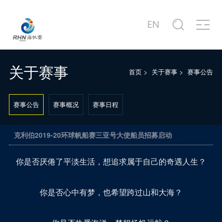
关于赛事
商务合作
新闻中心
赛事图片
赛事视频
服务中心
站点信息
赛事公告
合作商家介绍
赛事新闻
赛事精选
赛事专题片
城市介绍
公司简介
赛事概况
合作概况
行业动态
主题活动
赛事宣传片
港口介绍
发展历程
关于赛事
首页
>
关于赛事
>
赛事公告
赛事日程
十周年·卓舰
徐莉佳带你回味历届海帆赛
场地示意图
联系我们
赛事公告
赛事概况
赛事日程
克利伯2019-20环球帆船赛三亚号大使船员招募启动
你是否厌倦了平淡生活，想追求属于自己的奇遇人生？
你是否心中有梦，也希望跨过山和大海？